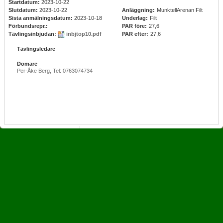
Startdatum:
2023-10-22
Slutdatum:
2023-10-22
Anläggning:
MunktellArenan Filt
Sista anmälningsdatum:
2023-10-18
Underlag:
Filt
Förbundsrepr.:
PAR före:
27,6
Tävlingsinbjudan:
inbjtop10.pdf
PAR efter:
27,6
Tävlingsledare
Domare
Per-Åke Berg, Tel: 0763074734