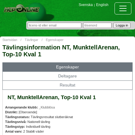
Svenska
English
|
Startsidan
/
Tävlingar
/
Egenskaper
Tävlingsinformation NT, MunktellArenan,
Top-10 Kval 1
Egenskaper
Deltagare
Resultat
NT, MunktellArenan, Top-10 Kval 1
Arrangerande klubb:
_Klubblösa
Distrikt:
[Oberoende]
Tävlingsstatus:
Tävlingsresultat slutberäknat
Tävlingsnivå:
Nationell tävling
Tävlingstyp:
Individuell tävling
Antal varv:
2 Stabilt väder