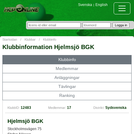
Svenska
English
|
Startsidan
/
Klubbar
/
Klubbinfo
Klubbinformation Hjelmsjö BGK
Klubbinfo
Medlemmar
Anläggningar
Tävlingar
Ranking
12483
17
Sydsvenska
KlubbID:
Medlemmar:
Distrikt:
Hjelmsjö BGK
Stockholmsvägen 75