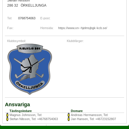
Stefan Nilsson
286 32 ÖRKELLJUNGA
Tel:
0768754063
E-post:
Fax:
Hemsida:
https://www.xn--hjelmsjbgk-kcb.se/
Klubbsymbol:
Klubbfärger:
Ansvariga
Tävlingsledare
Domare
Magnus Johnsson, Tel:
Andreas Hermansson, Tel:
Stefan Nilsson, Tel: +46768754063
Jan Hansen, Tel: +46723152807