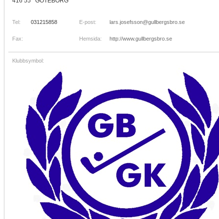
416 55 GÖTEBORG
Tel:
031215858
E-post:
lars.josefsson@gullbergsbro.se
Fax:
Hemsida:
http://www.gullbergsbro.se
Klubbsymbol: