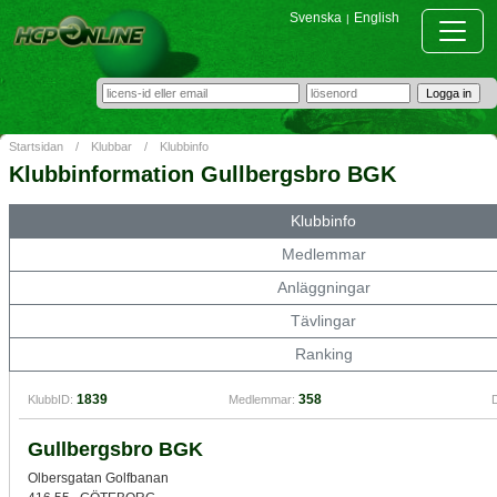
Svenska
English
|
Startsidan
/
Klubbar
/
Klubbinfo
Klubbinformation Gullbergsbro BGK
Klubbinfo
Medlemmar
Anläggningar
Tävlingar
Ranking
1839
358
KlubbID:
Medlemmar:
D
Gullbergsbro BGK
Olbersgatan Golfbanan