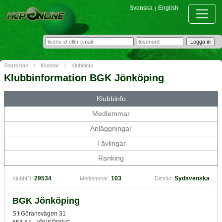
Svenska
English
|
Startsidan
/
Klubbar
/
Klubbinfo
Klubbinformation BGK Jönköping
Klubbinfo
Medlemmar
Anläggningar
Tävlingar
Ranking
29534
103
Sydsvenska
KlubbID:
Medlemmar:
Distrikt:
BGK Jönköping
S:t Göransvägen 31