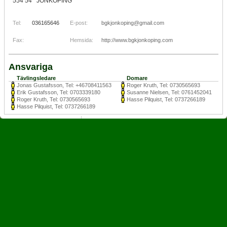
554 54 JÖNKÖPING
Tel:
036165646
E-post:
bgkjonkoping@gmail.com
Fax:
Hemsida:
http://www.bgkjonkoping.com
Ansvariga
Tävlingsledare
Domare
Jonas Gustafsson, Tel: +46708411563
Roger Kruth, Tel: 0730565693
Erik Gustafsson, Tel: 0703339180
Susanne Nielsen, Tel: 0761452041
Roger Kruth, Tel: 0730565693
Hasse Pilquist, Tel: 0737266189
Hasse Pilquist, Tel: 0737266189