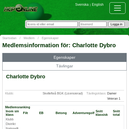
Svenska
English
|
Startsidan
/
Medlem
/
Egenskaper
Medlemsinformation för: Charlotte Dybro
Egenskaper
Tävlingar
Charlotte Dybro
Klubb:
Skellefteå BGK (Licensierad)
Tävlingsklass:
Damer
Veteran 1
Medlemsranking
Inom sin
Snitt
Snitt
Filt
EB
Betong
Adventuregolf
klass
klassisk
total
Klubb
Distrikt
Nationellt