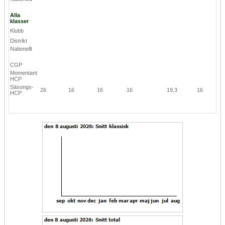
Alla
klasser
Klubb
Distrikt
Nationellt
CGP
Momentant
HCP
Säsongs-
26
16
16
16
19,3
16
HCP