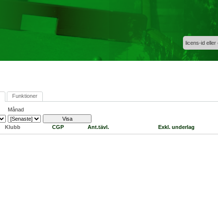
licens-id eller
Funktioner
Månad
Klubb
CGP
Ant.tävl.
Exkl. underlag