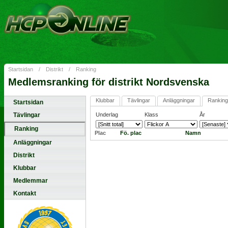
Startsidan
/
Distrikt
/
Ranking
Medlemsranking för distrikt Nordsvenska
Klubbar
Tävlingar
Anläggningar
Ranking
Startsidan
Tävlingar
Underlag
Klass
År
Ranking
Plac
Fö. plac
Namn
Anläggningar
Distrikt
Klubbar
Medlemmar
Kontakt