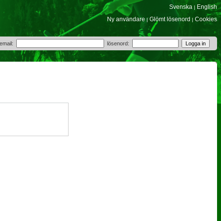
Svenska
English
|
Ny användare
Glömt lösenord
Cookies
|
|
 email:
lösenord: