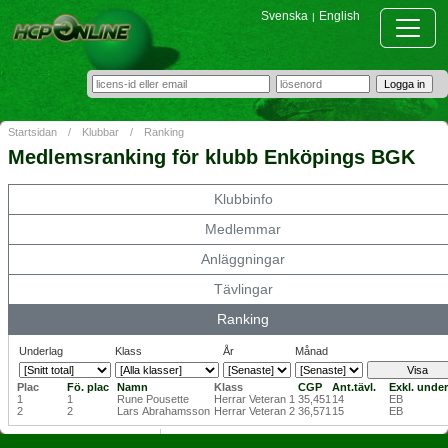
Svenska
English
|
Startsidan
/
Klubbar
/
Ranking
Medlemsranking för klubb Enköpings BGK
Klubbinfo
Medlemmar
Anläggningar
Tävlingar
Ranking
Underlag
Klass
År
Månad
Plac
Fö. plac
Namn
Klass
CGP
Ant.tävl.
Exkl. under
1
1
Rune Pousette
Herrar Veteran 1
35,451
14
EB
2
2
Lars Abrahamsson
Herrar Veteran 2
36,571
15
EB