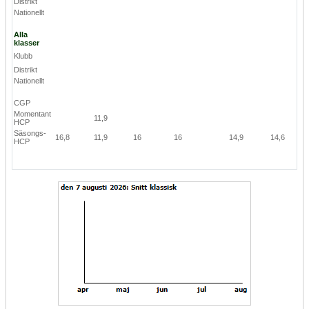
Distrikt
Nationellt
Alla
klasser
Klubb
Distrikt
Nationellt
CGP
Momentant
11,9
HCP
Säsongs-
16,8
11,9
16
16
14,9
14,6
HCP