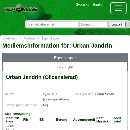
Svenska
English
|
Startsidan
/
Medlem
/
Egenskaper
Medlemsinformation för: Urban Jandrin
Egenskaper
Tävlingar
Urban Jandrin (Olicensierad)
Klubb:
Djulö BGK
Tävlingsklass:
Herrar Senior
(ingen spelarlicens)
Tidningsprenumeration:
Nej
Medlemsranking
Inom sin
Snitt
Snitt
Filt
EB
Betong
Adventuregolf
klass
klassisk
total
Klubb