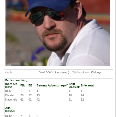
Klubb:
Djulö BGK (Licensierad)
Tävlingsklass:
Oldboys
Medlemsranking
Inom sin
Snitt
Filt
EB
Betong
Adventuregolf
Snitt total
klass
klassisk
Klubb
1
1
1
1
1
Distrikt
20
17
13
10
14
Nationellt
61
42
42
21
32
Alla
klasser
Klubb
2
1
3
2
3