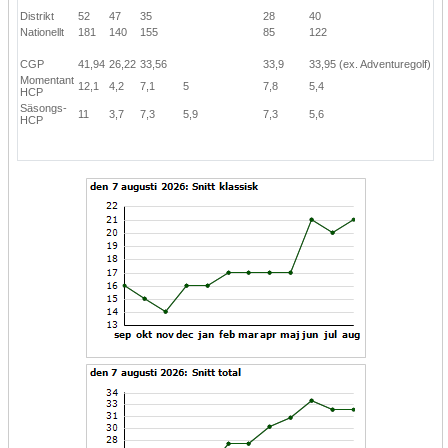
Distrikt
52
47
35
28
40
Nationellt
181
140
155
85
122
CGP
41,94
26,22
33,56
33,9
33,95
(ex. Adventuregolf)
Momentant
12,1
4,2
7,1
5
7,8
5,4
HCP
Säsongs-
11
3,7
7,3
5,9
7,3
5,6
HCP