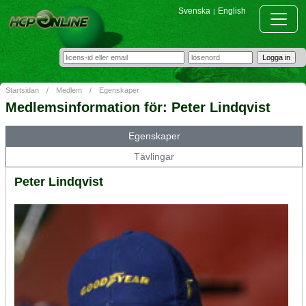
Svenska
English
|
Startsidan
/
Medlem
/
Egenskaper
Medlemsinformation för: Peter Lindqvist
Egenskaper
Tävlingar
Peter Lindqvist