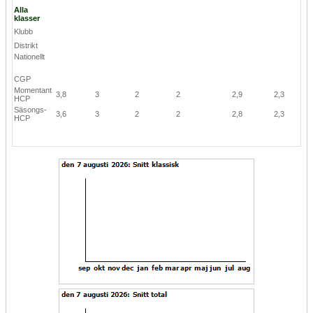
Alla
klasser
Klubb
Distrikt
Nationellt
CGP
Momentant
3,8
3
2
2
2,9
2,3
HCP
Säsongs-
3,6
3
2
2
2,8
2,3
HCP