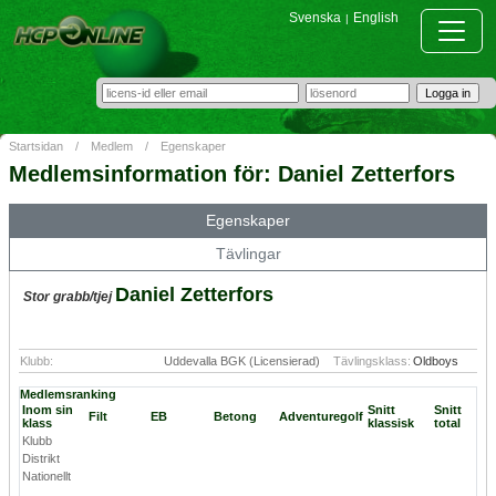
Svenska
English
|
Startsidan
/
Medlem
/
Egenskaper
Medlemsinformation för: Daniel Zetterfors
Egenskaper
Tävlingar
Daniel Zetterfors
Stor grabb/tjej
Klubb:
Uddevalla BGK (Licensierad)
Tävlingsklass:
Oldboys
Medlemsranking
Inom sin
Snitt
Snitt
Filt
EB
Betong
Adventuregolf
klass
klassisk
total
Klubb
Distrikt
Nationellt