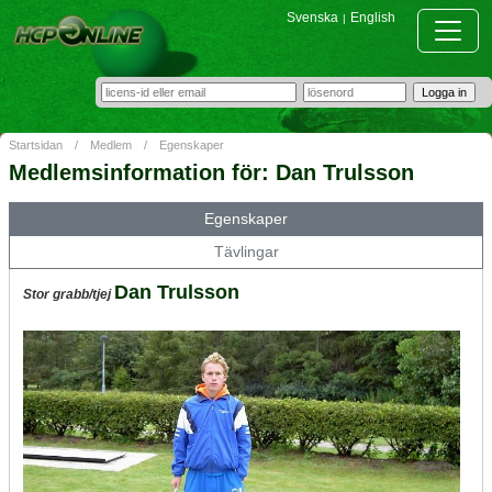
Svenska
English
|
Startsidan
/
Medlem
/
Egenskaper
Medlemsinformation för: Dan Trulsson
Egenskaper
Tävlingar
Dan Trulsson
Stor grabb/tjej