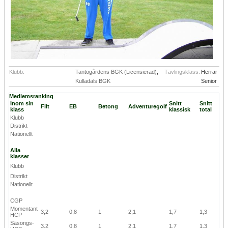
Klubb:
Tantogårdens BGK (Licensierad)
,
Tävlingsklass:
Herrar
Kulladals BGK
Senior
Medlemsranking
Inom sin
Snitt
Snitt
Filt
EB
Betong
Adventuregolf
klass
klassisk
total
Klubb
Distrikt
Nationellt
Alla
klasser
Klubb
Distrikt
Nationellt
CGP
Momentant
3,2
0,8
1
2,1
1,7
1,3
HCP
Säsongs-
3,2
0,8
1
2,1
1,7
1,3