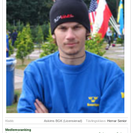
Klubb:
Askims BGK (Licensierad)
Tävlingsklass:
Herrar Senior
Medlemsranking