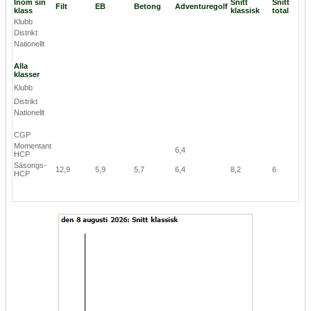
Inom sin
Snitt
Snitt
Filt
EB
Betong
Adventuregolf
klass
klassisk
total
Klubb
Distrikt
Nationellt
Alla
klasser
Klubb
Distrikt
Nationellt
CGP
Momentant
6,4
HCP
Säsongs-
12,9
5,9
5,7
6,4
8,2
6
HCP