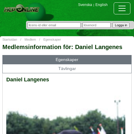
Svenska
English
|
Startsidan
/
Medlem
/
Egenskaper
Medlemsinformation för: Daniel Langenes
Egenskaper
Tävlingar
Daniel Langenes