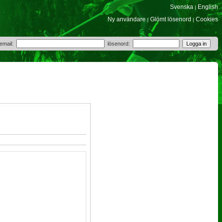
Svenska
English
|
Ny användare
Glömt lösenord
Cookies
|
|
 email:
lösenord: