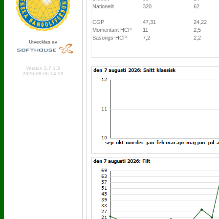
Nationellt
320
62
CGP
47,31
24,22
Momentant HCP
11
2,5
Säsongs-HCP
7,2
2,2
Utvecklas av
Online: 355 Logged in: 5
Version 2.7.1.3
2026-08-06 14:59