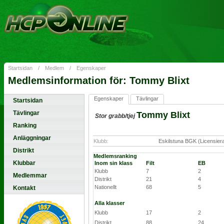
Startsidan
/
Medlem
/
Egenskaper
Medlemsinformation för: Tommy Blixt
Egenskaper
Tävlingar
Startsidan
Tävlingar
Tommy Blixt
Stor grabb/tjej
Ranking
Anläggningar
Klubb:
Eskilstuna BGK (Licensier
Distrikt
Medlemsranking
Klubbar
Inom sin klass
Filt
EB
Klubb
7
2
Medlemmar
Distrikt
21
4
Nationellt
68
5
Kontakt
Alla klasser
Klubb
17
2
Distrikt
88
24