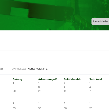
licens-id eller
ad)
Tävlingsklass:
Herrar Veteran 1
Betong
Adventuregolf
Snitt klassisk
Snitt total
1
1
2
1
5
8
4
4
20
23
11
7
1
1
3
1
33
33
30
28