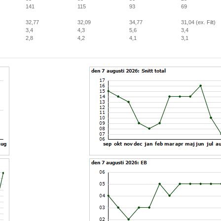
141
115
93
69
32,77
32,09
34,77
31,04
(ex. Filt)
3,4
4,3
5,6
3,4
2,8
4,2
4,1
3,1