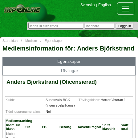
Svenska
English
|
Startsidan
/
Medlem
/
Egenskaper
Medlemsinformation för: Anders Björkstrand
Egenskaper
Tävlingar
Anders Björkstrand (Olicensierad)
Klubb:
Sundsvalls BGK
Tävlingsklass:
Herrar Veteran 1
(ingen spelarlicens)
Tidningsprenumeration:
Nej
Medlemsranking
Inom sin
Snitt
Snitt
Filt
EB
Betong
Adventuregolf
klass
klassisk
total
Klubb