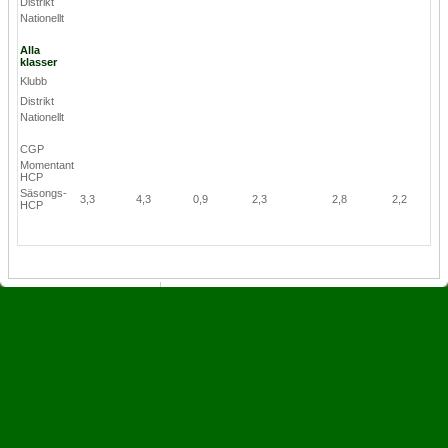
Distrikt
Nationellt
Alla
klasser
Klubb
Distrikt
Nationellt
CGP
Momentant
HCP
Säsongs-
3,3
4,3
0,9
2,3
2,8
2,2
HCP