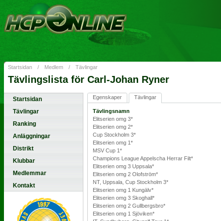
Startsidan
/
Medlem
/
Tävlingar
Tävlingslista för Carl-Johan Ryner
Egenskaper
Tävlingar
Startsidan
Tävlingar
Tävlingsnamn
Elitserien omg 3*
Ranking
Elitserien omg 2*
Cup Stockholm 3*
Anläggningar
Elitserien omg 1*
Distrikt
MSV Cup 1*
Champions League Appelscha Herrar Filt*
Klubbar
Elitserien omg 3 Uppsala*
Medlemmar
Elitserien omg 2 Olofström*
NT, Uppsala, Cup Stockholm 3*
Kontakt
Elitserien omg 1 Kungälv*
Elitserien omg 3 Skoghall*
Elitserien omg 2 Gullbergsbro*
Elitserien omg 1 Sjöviken*