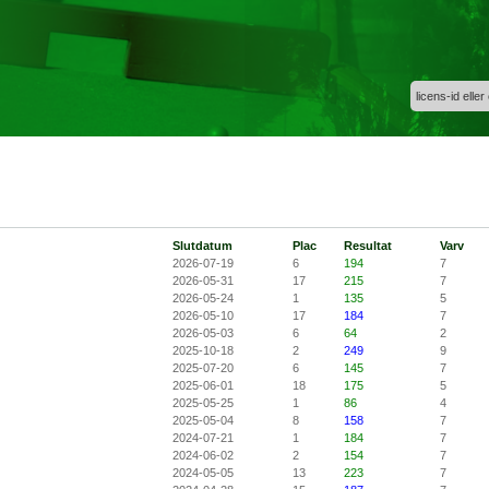
licens-id eller
Slutdatum
Plac
Resultat
Varv
2026-07-19
6
194
7
2026-05-31
17
215
7
2026-05-24
1
135
5
2026-05-10
17
184
7
2026-05-03
6
64
2
2025-10-18
2
249
9
2025-07-20
6
145
7
2025-06-01
18
175
5
2025-05-25
1
86
4
2025-05-04
8
158
7
2024-07-21
1
184
7
2024-06-02
2
154
7
2024-05-05
13
223
7