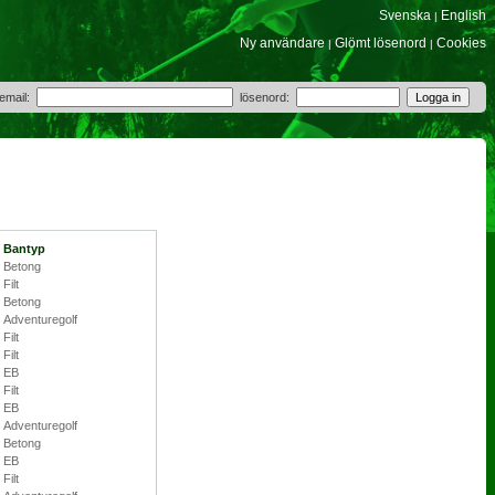
Svenska
English
|
Ny användare
Glömt lösenord
Cookies
|
|
 email:
lösenord:
Bantyp
Betong
Filt
Betong
Adventuregolf
Filt
Filt
EB
Filt
EB
Adventuregolf
Betong
EB
Filt