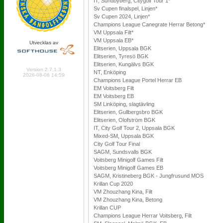
IT, Sundbyberg, Citygolf Tour 1*
Sv Cupen finalspel, Linjen*
Sv Cupen 2024, Linjen*
Champions League Canegrate Herrar Betong*
VM Uppsala Filt*
VM Uppsala EB*
Utvecklas av
Elitserien, Uppsala BGK
Elitserien, Tyresö BGK
Online: 338 Logged in: 2
Elitserien, Kungälvs BGK
Version 2.7.1.3
NT, Enköping
2026-08-06 14:59
Champions League Portel Herrar EB
EM Voitsberg Filt
EM Voitsberg EB
SM Linköping, slagtävling
Elitserien, Gullbergsbro BGK
Elitserien, Olofström BGK
IT, City Golf Tour 2, Uppsala BGK
Mixed-SM, Uppsala BGK
City Golf Tour Final
SAGM, Sundsvalls BGK
Voitsberg Minigolf Games Filt
Voitsberg Minigolf Games EB
SAGM, Kristineberg BGK - Jungfrusund MOS
Krillan Cup 2020
VM Zhouzhang Kina, Filt
VM Zhouzhang Kina, Betong
Krillan CUP
Champions League Herrar Voitsberg, Filt