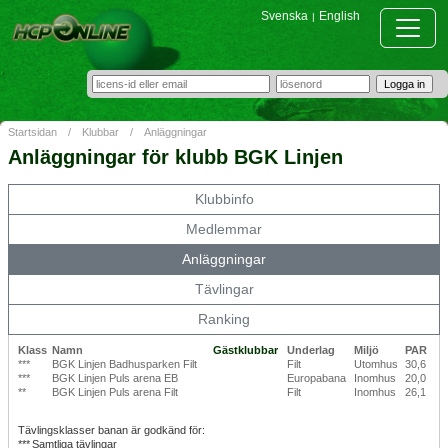
Svenska
English
|
Startsidan
/
Klubbar
/
Anläggningar
Anläggningar för klubb BGK Linjen
Klubbinfo
Medlemmar
Anläggningar
Tävlingar
Ranking
Klass
Namn
Gästklubbar
Underlag
Miljö
PAR
***
BGK Linjen Badhusparken Filt
Filt
Utomhus
30,6
***
BGK Linjen Puls arena EB
Europabana
Inomhus
20,0
**
BGK Linjen Puls arena Filt
Filt
Inomhus
26,1
Tävlingsklasser banan är godkänd för:
***
Samtliga tävlingar