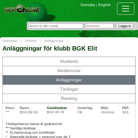
Svenska
English
|
Startsidan
/
Klubbar
/
Anläggningar
Anläggningar för klubb BGK Elit
Klubbinfo
Medlemmar
Anläggningar
Tävlingar
Ranking
Klass
Namn
Gästklubbar
Underlag
Miljö
PAR
***
BGK Elit Filt
BGK VK-78
Filt
Utomhus
30,6
Tävlingsklasser banan är godkänd för:
***
Samtliga tävlingar
**
Ej mästerskap och seriefinaler
*
Nationella tävlingar + seriespel max div 2