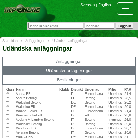
Svenska
English
|
Startsidan
/
Anläggningar
/
Utländska anläggningar
Utländska anläggningar
Anläggningar
Utländska anläggningar
Besiktningar
Klass
Namn
Klubb
Distrikt
Underlag
Miljö
PAR
***
Vaasa EB
FI
Europabana
Utomhus
21,4
***
Vaduz Betong
LI
Betong
Utomhus
28,5
***
Waldshut Betong
DE
Betong
Utomhus
26,2
***
Waldshut EB
DE
Europabana
Utomhus
20,0
***
Wanne-Eickel EB
DE
Europabana
Utomhus
21,4
***
Wanne-Eickel Filt
DE
Filt
Utomhus
25,8
***
Vedano Al Lambro Betong
IT
Betong
Inomhus
26,0
***
Weinheim Betong
DE
Betong
Utomhus
26,0
***
Weinheim EB
DE
Europabana
Utomhus
20,7
***
Vergiate Betong
IT
Betong
Utomhus
28,6
***
Wetzlar EB
DE
Europabana
Utomhus
21,1