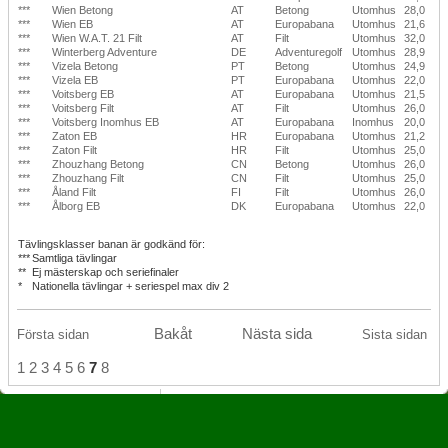
***
Wien Betong
AT
Betong
Utomhus
28,0
***
Wien EB
AT
Europabana
Utomhus
21,6
***
Wien W.A.T. 21 Filt
AT
Filt
Utomhus
32,0
***
Winterberg Adventure
DE
Adventuregolf
Utomhus
28,9
***
Vizela Betong
PT
Betong
Utomhus
24,9
***
Vizela EB
PT
Europabana
Utomhus
22,0
***
Voitsberg EB
AT
Europabana
Utomhus
21,5
***
Voitsberg Filt
AT
Filt
Utomhus
26,0
***
Voitsberg Inomhus EB
AT
Europabana
Inomhus
20,0
***
Zaton EB
HR
Europabana
Utomhus
21,2
***
Zaton Filt
HR
Filt
Utomhus
25,0
***
Zhouzhang Betong
CN
Betong
Utomhus
26,0
***
Zhouzhang Filt
CN
Filt
Utomhus
25,0
***
Åland Filt
FI
Filt
Utomhus
26,0
***
Ålborg EB
DK
Europabana
Utomhus
22,0
Tävlingsklasser banan är godkänd för:
***
Samtliga tävlingar
**
Ej mästerskap och seriefinaler
*
Nationella tävlingar + seriespel max div 2
Bakåt
Nästa sida
Första sidan
Sista sidan
1
2
3
4
5
6
7
8