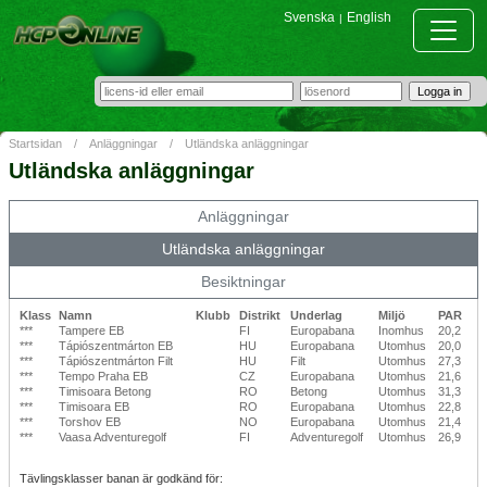
Svenska
English
|
Startsidan
/
Anläggningar
/
Utländska anläggningar
Utländska anläggningar
Anläggningar
Utländska anläggningar
Besiktningar
Klass
Namn
Klubb
Distrikt
Underlag
Miljö
PAR
***
Tampere EB
FI
Europabana
Inomhus
20,2
***
Tápiószentmárton EB
HU
Europabana
Utomhus
20,0
***
Tápiószentmárton Filt
HU
Filt
Utomhus
27,3
***
Tempo Praha EB
CZ
Europabana
Utomhus
21,6
***
Timisoara Betong
RO
Betong
Utomhus
31,3
***
Timisoara EB
RO
Europabana
Utomhus
22,8
***
Torshov EB
NO
Europabana
Utomhus
21,4
***
Vaasa Adventuregolf
FI
Adventuregolf
Utomhus
26,9
Tävlingsklasser banan är godkänd för: