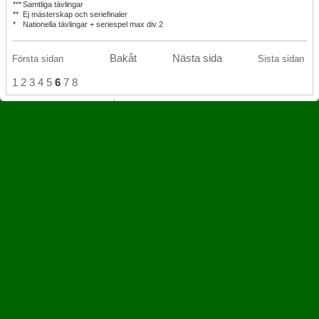
***
Samtliga tävlingar
**
Ej mästerskap och seriefinaler
*
Nationella tävlingar + seriespel max div 2
Bakåt
Nästa sida
Första sidan
Sista sidan
1
2
3
4
5
6
7
8