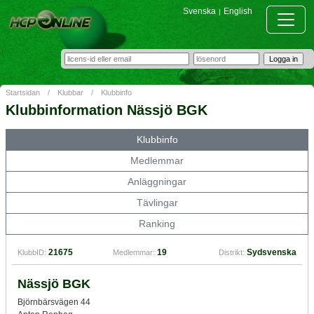
Svenska
English
|
Startsidan
/
Klubbar
/
Klubbinfo
Klubbinformation Nässjö BGK
Klubbinfo
Medlemmar
Anläggningar
Tävlingar
Ranking
21675
19
Sydsvenska
KlubbID:
Medlemmar:
Distrikt:
Nässjö BGK
Björnbärsvägen 44