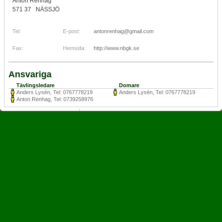
Anton Renhag
571 37 NÄSSJÖ
Tel:
E-post:
antonrenhag@gmail.com
Fax:
Hemsida:
http://www.nbgk.se
Ansvariga
Tävlingsledare
Domare
Anders Lysén, Tel: 0767778219
Anders Lysén, Tel: 0767778219
Anton Renhag, Tel: 0739258976