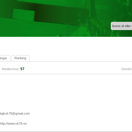
licens-id eller
ingar
Ranking
57
Medlemmar:
Distrikt
bgkvk78@gmail.com
http://www.vk78.se