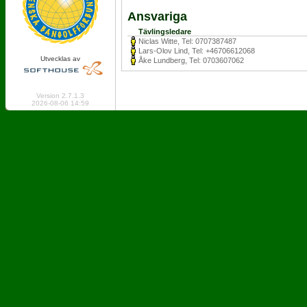
Ansvariga
Tävlingsledare
Niclas Witte, Tel: 0707387487
Lars-Olov Lind, Tel: +46706612068
Utvecklas av
Åke Lundberg, Tel: 0703607062
Online: 259 Logged in: 3
Version 2.7.1.3
2026-08-06 14:59