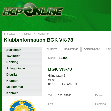
Startsidan
/
Klubbar
/
Klubbinfo
Klubbinformation BGK VK-78
Klubbinfo
Medlemmar
Anläggningar
Tävl
Startsidan
Tävlingar
12454
KlubbID:
Ranking
Anläggningar
BGK VK-78
Distrikt
Grindgatan 3
Witte
Klubbar
811 35 SANDVIKEN
Medlemmar
Kontakt
Tel:
026125748
E-post:
Fax:
Hemsida: