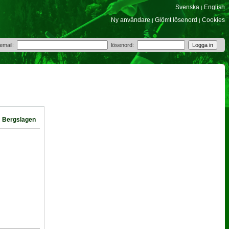
Svenska
English
|
Ny användare
Glömt lösenord
Cookies
|
|
 email:
lösenord:
Bergslagen
: